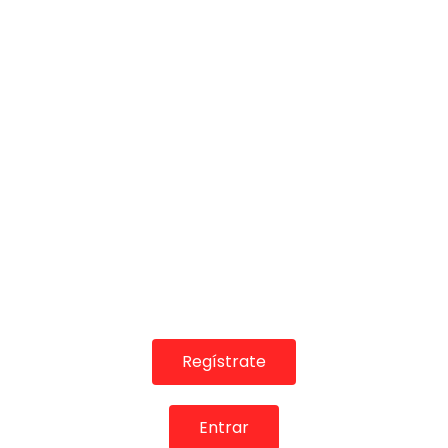
01:11
MOLINA “No me entretengas” | VEOFLAMENCO
VEO FLAMENCO
17/06/2017
0
4.4K
61
1
Regístrate
Entrar