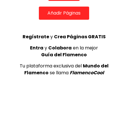
Añadir Páginas
06:29
Soleá. Ginesa Ortega. 2001
CANAL ANDALUCIA FLAMENCO
22/02/2016
Regístrate
y
Crea Páginas GRATIS
0
2.5K
5
0
Entra
y
Colabora
en la mejor
Guía del Flamenco
Tu plataforma exclusiva del
Mundo del
Flamenco
se llama
FlamencoCool
03:12
Raúl Alcover ‘La voz de Federico’ en la Sala García Lorca