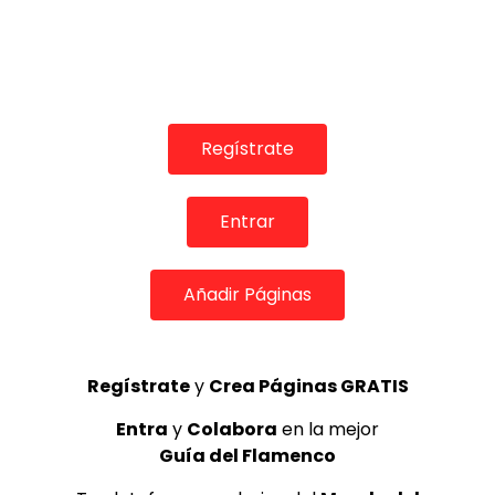
01:46
TELEVISIONES POR INTERNET
Fandangos. Diana Navarro. 2023
CANAL ANDALUCIA FLAMENCO
11/07/2023
0
1.8K
40
0
Regístrate
Entrar
Añadir Páginas
Regístrate
y
Crea Páginas GRATIS
04:26
Entra
y
Colabora
en la mejor
Guía del Flamenco
TELEVISIONES POR INTERNET