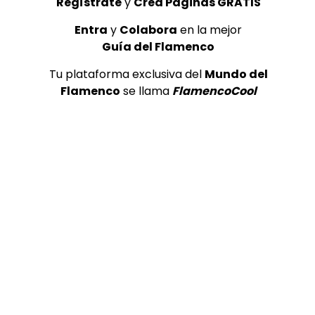
Regístrate
y
Crea Páginas GRATIS
Entra
y
Colabora
en la mejor
Guía del Flamenco
Tu plataforma exclusiva del
Mundo del
REVISTAS DIGITALES
Flamenco
se llama
FlamencoCool
De Flamenco TV
FLAMENCOCOOL
23/11/2019
De Flamenco TV es el canal oficial
DeFlamenco.com, revista digital dedicada al
mundo del Flamenco. Actuaciones en
directo, noticias,...
0
4.3K
0
0