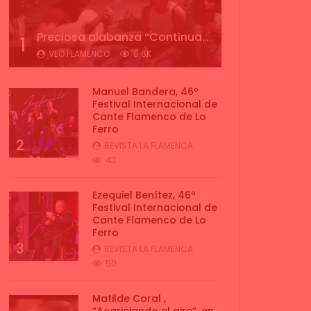
Preciosa alabanza “Continua” cantada por ALBA CORTES acompañada de IVAN a la guitarra | VEOFLAMENCO
1
VEO FLAMENCO
8.6K
Manuel Bandera, 46º
Festival Internacional de
Cante Flamenco de Lo
Ferro
2
REVISTA LA FLAMENCA
43
Ezequiel Benítez, 46º
Festival Internacional de
Cante Flamenco de Lo
Ferro
3
REVISTA LA FLAMENCA
50
Matilde Coral ,
“Acariciando el aire”, en