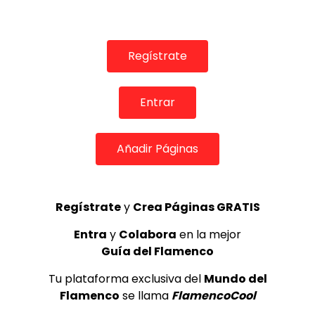
Manuel Bandera, 46º Festival
Internacional de Cante Flamenco
Regístrate
de Lo Ferro
REVISTA LA FLAMENCA
45
2
Entrar
Ezequiel Benítez, 46º Festival
Internacional de Cante Flamenco
Añadir Páginas
de Lo Ferro
REVISTA LA FLAMENCA
52
3
Regístrate
y
Crea Páginas GRATIS
Lole y Manuel cantan “Nuevo día”
Entra
y
Colabora
en la mejor
(El sol)
Guía del Flamenco
MEMORANDA
52.5K
Tu plataforma exclusiva del
Mundo del
4
Flamenco
se llama
FlamencoCool