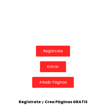
06:43
FLAMENCO EN LA GARCIA LORCA 46 – SEGUNDO FALCON
CASA PATAS
07/06/2015
0
3.6K
16
4
Regístrate
Entrar
Añadir Páginas
Regístrate
y
Crea Páginas GRATIS
03:36