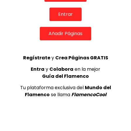
TOP 5 + VISTOS ESTA SEMANA
Entrar
Añadir Páginas
Preciosa alabanza “Continua” cantada por ALBA CORTES acompañada de IVAN a la guitarra | VEOFLAMENCO
1
Regístrate
y
Crea Páginas GRATIS
VEO FLAMENCO
8.6K
Entra
y
Colabora
en la mejor
Manuel Bandera, 46º Festival
Guía del Flamenco
Internacional de Cante Flamenco
de Lo Ferro
Tu plataforma exclusiva del
Mundo del
REVISTA LA FLAMENCA
47
Flamenco
se llama
FlamencoCool
2
Lole y Manuel cantan “Nuevo día”
(El sol)
MEMORANDA
52.5K