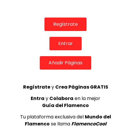
Regístrate
Entrar
Añadir Páginas
05:43
Fandangos. Mario Garrido. 1991
CANAL ANDALUCIA FLAMENCO
14/06/2017
Regístrate
y
Crea Páginas GRATIS
0
2.8K
0
0
Entra
y
Colabora
en la mejor
Guía del Flamenco
Tu plataforma exclusiva del
Mundo del
Flamenco
se llama
FlamencoCool