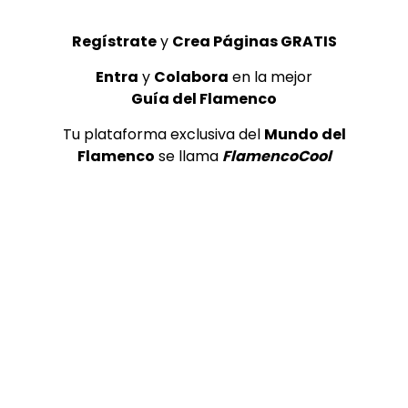
Regístrate
y
Crea Páginas GRATIS
Entra
y
Colabora
en la mejor
06:48
Guía del Flamenco
TELEVISIONES POR INTERNET
Tu plataforma exclusiva del
Mundo del
Flamenco
se llama
FlamencoCool
Macarena de Jerez por seguiriyas | Flamenco en Canal
Sur
MEMORANDA
13/01/2025
0
860
0
0