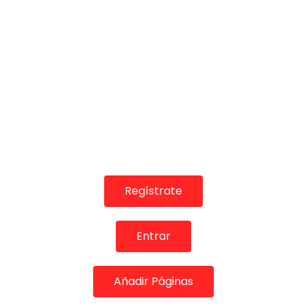
05:11
TELEVISIONES POR INTERNET
Rancapino por fandangos | Flamenco en Canal Sur
MEMORANDA
20/01/2025
Regístrate
0
1.5K
0
0
Entrar
Añadir Páginas