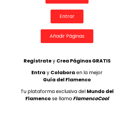
0
1.3K
0
0
Entrar
Añadir Páginas
Regístrate
y
Crea Páginas GRATIS
Entra
y
Colabora
en la mejor
07:32
Guía del Flamenco
Irene Olivares, por soleá – Peña Tío José de Paula
Tu plataforma exclusiva del
Mundo del
EXPOFLAMENCO
07/03/2023
Flamenco
se llama
FlamencoCool
0
1.2K
5
0