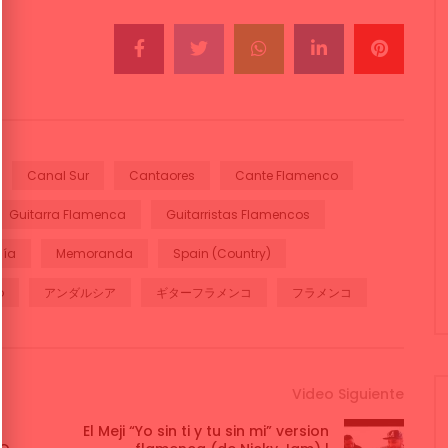
Canal Sur
Cantaores
Cante Flamenco
Guitarra Flamenca
Guitarristas Flamencos
cía
Memoranda
Spain (Country)
o
アンダルシア
ギターフラメンコ
フラメンコ
Video Siguiente
El Meji “Yo sin ti y tu sin mi” version