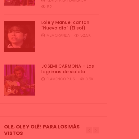
3
REVISTA LA FLAMENCA
52
Lole y Manuel cantan
“Nuevo día” (El sol)
MEMORANDA
52.5K
4
JOSEMI CARMONA – Las
lagrimas de violeta
FLAMENCO PLUS
3.5K
5
OLE, OLE Y OLÉ! PARA LOS MÁS
VISTOS