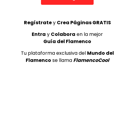
17/03/1990
¡Valora esta Publicación!
Regístrate
y
Crea Páginas GRATIS
Entra
y
Colabora
en la mejor
Guía del Flamenco
Tu plataforma exclusiva del
Mundo del
Flamenco
se llama
FlamencoCool