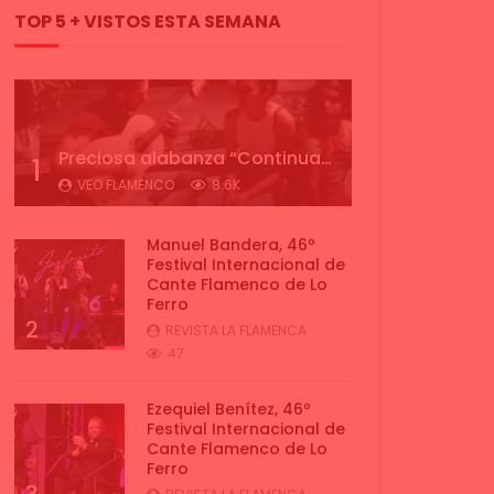
TOP 5 + VISTOS ESTA SEMANA
Preciosa alabanza “Continua” cantada por ALBA CORTES acompañada de IVAN a la guitarra | VEOFLAMENCO
1
VEO FLAMENCO
8.6K
Manuel Bandera, 46º
Festival Internacional de
Cante Flamenco de Lo
Ferro
2
REVISTA LA FLAMENCA
47
Ezequiel Benítez, 46º
Festival Internacional de
Cante Flamenco de Lo
Ferro