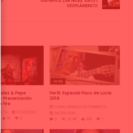
CO
flamenca (de Nicky Jam) |
VEOFLAMENCO
14:48
́ndez & Pepe
Perfil. Especial Paco de Lucia.
– Presentación
2014
 Fire
CANAL ANDALUCIA FLAMENCO
O TV
17/06/2021
06/06/2016
16
0
0
20.9K
186
7