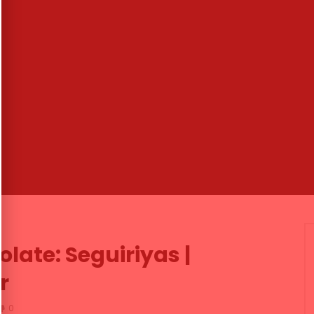
02:10
BATO – Flamenco Cabal
Luthier de guitarra en Cádiz:
academia pionera Rafael López 
LAMENCO TV
31/07/2013
hijo
.6K
34
2
MEMORANDA
28/06/2013
0
4.5K
0
0
late: Seguiriyas |
r
0