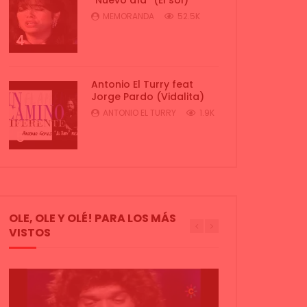
MEMORANDA
52.5K
4
Antonio El Turry feat
Jorge Pardo (Vidalita)
ANTONIO EL TURRY
1.9K
5
OLE, OLE Y OLÉ! PARA LOS MÁS
VISTOS