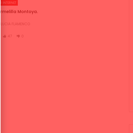
R INTERNET
armelilla Montoya.
LUCIA FLAMENCO
47
0