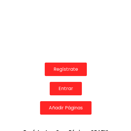
04:47
02:58
TELEVISIONES POR INTERNET
TELEVISIONES PO
Homenaje a Triana Pura.
Fandangos. 
Pastora Galván. 2011
CANAL ANDA
CANAL ANDALUCIA FLAMENCO
08/07/2021
08/07/2021
0
1.8K
Regístrate
0
1.6K
24
2
Entrar
Añadir Páginas
02:38
08:28