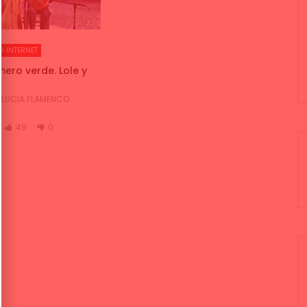
R INTERNET
mero verde. Lole y
9
LUCIA FLAMENCO
49
0