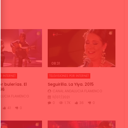
08:31
R INTERNET
TELEVISIONES POR INTERNET
 bulerías. El
Seguirilla. La Yiya. 2015
996
CANAL ANDALUCIA FLAMENCO
LUCIA FLAMENCO
11/07/2021
0
1.7K
36
0
41
0