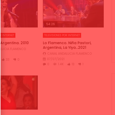
54:26
R INTERNET
TELEVISIONES POR INTERNET
Argentina. 2010
Lo Flamenco. Niña Pastori,
Argentina, La Yiya…2021
LUCIA FLAMENCO
CANAL ANDALUCIA FLAMENCO
07/07/2021
33
0
0
1.4K
13
1