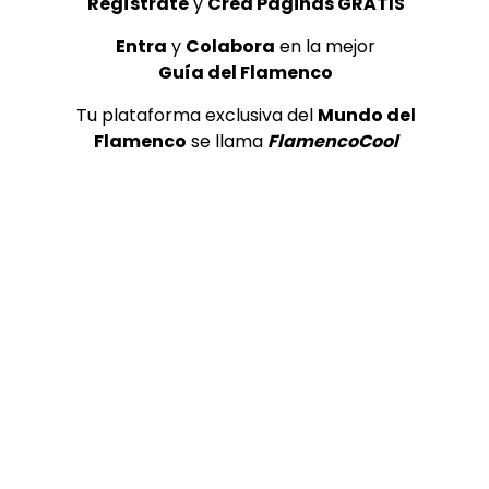
Regístrate
y
Crea Páginas GRATIS
TELEVISIONES POR INTERNET
TELEVISIONES PO
Bulerías. Juan Montoya, El
Alegrías. C
Entra
y
Colabora
en la mejor
Morito y Familia Montoya. 1999
1999
Guía del Flamenco
CANAL ANDALUCIA FLAMENCO
CANAL ANDA
06/07/2021
06/07/2021
Tu plataforma exclusiva del
Mundo del
0
1.8K
28
2
0
2.8K
Flamenco
se llama
FlamencoCool