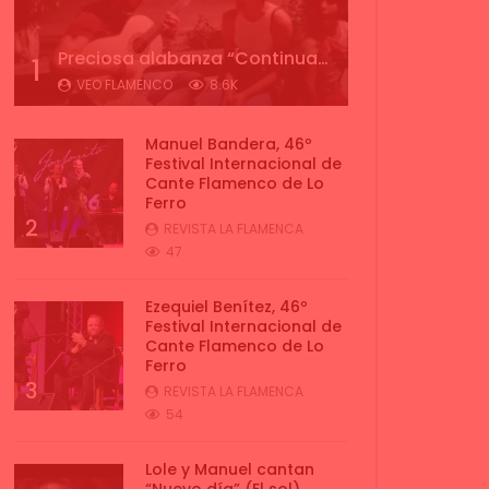
Preciosa alabanza “Continua” cantada por ALBA CORTES acompañada de IVAN a la guitarra | VEOFLAMENCO
1
VEO FLAMENCO
8.6K
Manuel Bandera, 46º
Festival Internacional de
Cante Flamenco de Lo
Ferro
2
REVISTA LA FLAMENCA
47
Ezequiel Benítez, 46º
Festival Internacional de
Cante Flamenco de Lo
Ferro
3
REVISTA LA FLAMENCA
54
Lole y Manuel cantan
“Nuevo día” (El sol)