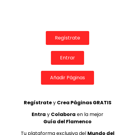
TELEVISIONES POR INTERNET
Voy a perder la cabeza por tu amor. José Mercé. 2021
CANAL ANDALUCIA FLAMENCO
11/02/2021
0
3.3K
69
1
Regístrate
Entrar
Añadir Páginas
Regístrate
y
Crea Páginas GRATIS
10:44
Entra
y
Colabora
en la mejor
TELEVISIONES POR INTERNET
Guía del Flamenco
Café de Chinitas y Anda jaleo. Jorge Gresa. 2021
Tu plataforma exclusiva del
Mundo del
CANAL ANDALUCIA FLAMENCO
20/01/2021