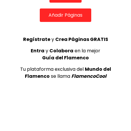
ALL FLAMENCO
31/07/2018
0
1.2K
0
0
Añadir Páginas
Regístrate
y
Crea Páginas GRATIS
Entra
y
Colabora
en la mejor
Guía del Flamenco
Tu plataforma exclusiva del
Mundo del
Flamenco
se llama
FlamencoCool
04:05
Kiki Morente en Suma Flamenca bulerías
DE FLAMENCO TV
14/12/2020
0
1.4K
5
0