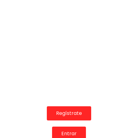
04:14
Carlos Piñana – Lo llevo en la sangre – (Cartagena –
Flamenco Postcards)
FLAMENCO PLUS
02/12/2020
0
1.4K
6
1
Regístrate
01:16
Emilio Ochando en “3DEUNO” (Versión corta) | ALL
FLAMENCO 4K
Entrar