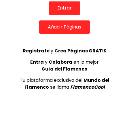
REVISTA LA FLAMENCA
52
3
Entrar
Lole y Manuel cantan “Nuevo día”
Añadir Páginas
(El sol)
MEMORANDA
52.5K
4
Regístrate
y
Crea Páginas GRATIS
Entra
y
Colabora
en la mejor
JOSEMI CARMONA – Las lagrimas
Guía del Flamenco
de violeta
FLAMENCO PLUS
3.5K
Tu plataforma exclusiva del
Mundo del
Flamenco
se llama
FlamencoCool
5
OLE, OLE Y OLÉ! PARA LOS MÁS VISTOS