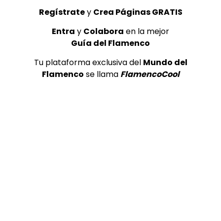
Regístrate
y
Crea Páginas GRATIS
02:16
Entra
y
Colabora
en la mejor
Guía del Flamenco
La Pirila y Silvia Gorreta​ – esperando esperando… |
VEOFLAMENCO
Tu plataforma exclusiva del
Mundo del
VEO FLAMENCO
24/04/2016
Flamenco
se llama
FlamencoCool
0
30.1K
179
8
05:48