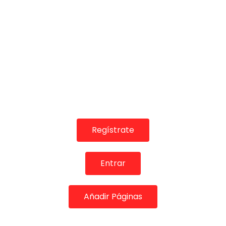
04:04
JUAN CARLOS ROMERO Y JOSÉ MANUEL NETO –
Guitarreando 2 – X Jornadas de la guitarra Española
FLAMENCO PLUS
12/06/2024
0
1K
6
0
Regístrate
Entrar
Añadir Páginas