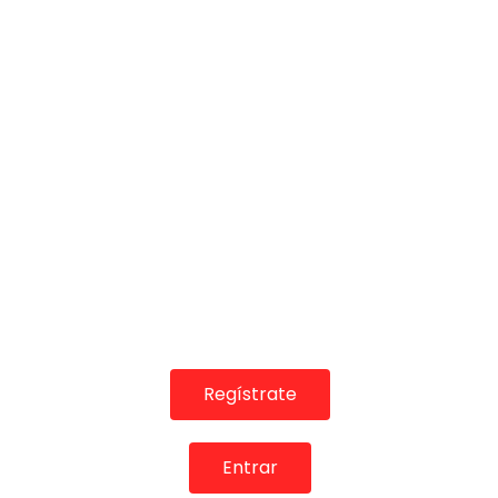
02:49
01:35
INFLUENCERS & REDES SOCIALES
INFLUENCERS & 
Israel Amador “CHOCOLATE
Aser de Mad
CON PAN” (Videoclip Oficial)
QUISIERAS” 
VEO FLAMENCO
02/04/2022
VEO FLAME
0
1.4K
26
0
0
16.7K
Regístrate
04:41
01:02
Entrar
INFLUENCERS & REDES SOCIALES
INFLUENCERS & 