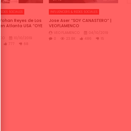
REDES SOCIALES
INFLUENCERS & REDES SOCIALES
Yohan Reyes de Los
Jose Aser “SOY CANASTERO” |
 en Atlanta USA “OYE
VEOFLAMENCO
VEO FLAMENCO
04/10/2019
NCO
10/10/2019
0
23.8K
486
15
777
68