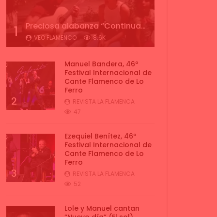
Preciosa alabanza “Continua” cantada por ALBA CORTES acompañada de IVAN a la guitarra | VEOFLAMENCO
1
VEO FLAMENCO
8.6K
Manuel Bandera, 46º
Festival Internacional de
Cante Flamenco de Lo
Ferro
2
REVISTA LA FLAMENCA
47
Ezequiel Benítez, 46º
Festival Internacional de
Cante Flamenco de Lo
Ferro
3
REVISTA LA FLAMENCA
52
Lole y Manuel cantan
“Nuevo día” (El sol)