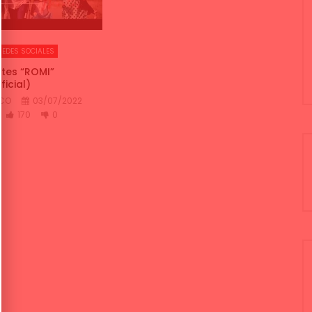
REDES SOCIALES
tes “ROMI”
ficial)
NCO
03/07/2022
170
0