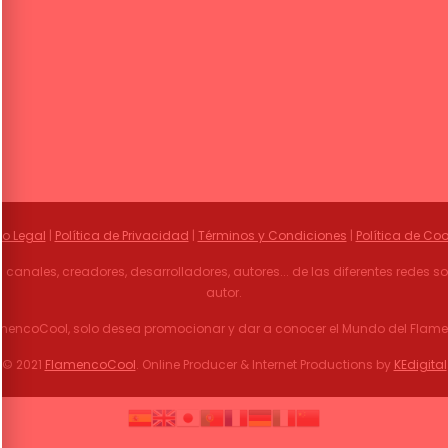
so Legal
|
Política de Privacidad
|
Términos y Condiciones
|
Política de Coo
 canales, creadores, desarrolladores, autores... de las diferentes redes 
autor.
mencoCool, solo desea promocionar y dar a conocer el Mundo del Flam
© 2021
FlamencoCool
. Online Producer & Internet Productions by
KEdigital