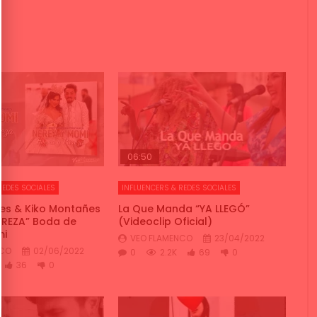
06:50
REDES SOCIALES
INFLUENCERS & REDES SOCIALES
es & Kiko Montañes
La Que Manda “YA LLEGÓ”
UREZA” Boda de
(Videoclip Oficial)
mi
VEO FLAMENCO
23/04/2022
NCO
02/06/2022
0
2.2K
69
0
36
0