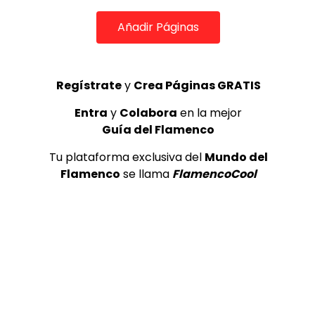
Israel de Murcia “EL SALMISTA
Joaquina Co
DAVID” | VEOFLAMENCO
“TOMA QUE 
Añadir Páginas
VEOFLAMEN
VEO FLAMENCO
23/07/2020
VEO FLAME
0
6.9K
103
14
0
23.7
Regístrate
y
Crea Páginas GRATIS
Entra
y
Colabora
en la mejor
Guía del Flamenco
Tu plataforma exclusiva del
Mundo del
Flamenco
se llama
FlamencoCool
01:32
00:57
INFLUENCERS & REDES SOCIALES
INFLUENCERS & 
Manuel de Jerez con tan solo 17
Amara “El a
meses ya disfruta de las
cuando lle
Zambombas | VEOFLAMENCO
VEO FLAME
VEO FLAMENCO
17/12/2019
0
73.9
0
15.2K
162
14