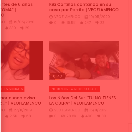
rtes de 6 años
Kiki Cortiñas cantando en su
TOMA” |
casa por Parrita | VEOFLAMENCO
CO
VEO FLAMENCO
10/05/2020
NCO
19/05/2020
0
16.5K
247
22
K
330
29
01:43
REDES SOCIALES
INFLUENCERS & REDES SOCIALES
mor nunca avisa
Los Niños Del Sur “TU NO TIENES
ga…” | VEOFLAMENCO
LA CULPA” | VEOFLAMENCO
NCO
27/11/2019
VEO FLAMENCO
15/11/2019
K
2.5K
68
0
28.6K
490
30