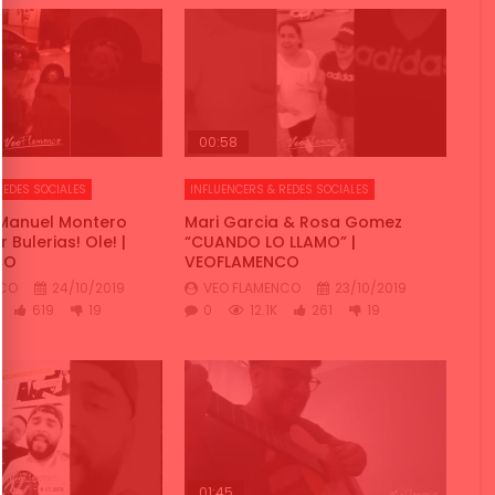
00:58
REDES SOCIALES
INFLUENCERS & REDES SOCIALES
 Manuel Montero
Mari Garcia & Rosa Gomez
 Bulerias! Ole! |
“CUANDO LO LLAMO” |
CO
VEOFLAMENCO
NCO
24/10/2019
VEO FLAMENCO
23/10/2019
619
19
0
12.1K
261
19
01:45