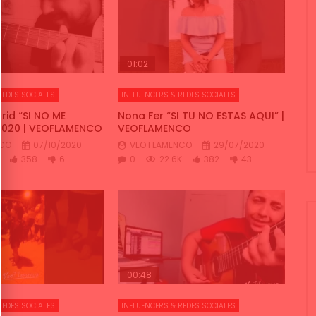
01:02
REDES SOCIALES
INFLUENCERS & REDES SOCIALES
rid “SI NO ME
Nona Fer “SI TU NO ESTAS AQUI” |
2020 | VEOFLAMENCO
VEOFLAMENCO
NCO
07/10/2020
VEO FLAMENCO
29/07/2020
358
6
0
22.6K
382
43
00:48
REDES SOCIALES
INFLUENCERS & REDES SOCIALES