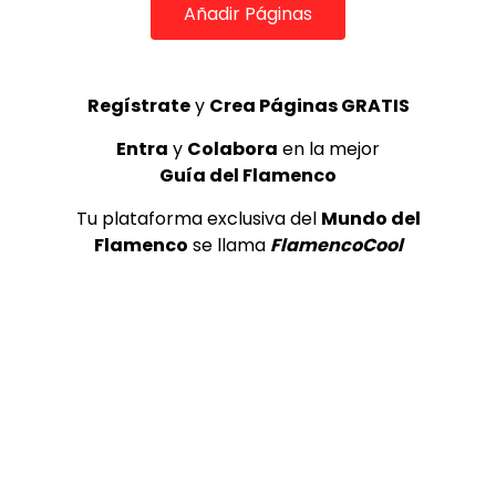
Añadir Páginas
Arcángel “Morenteando” – Los tangos de la plaza
DE FLAMENCO TV
05/12/2020
0
1.3K
12
0
Regístrate
y
Crea Páginas GRATIS
Entra
y
Colabora
en la mejor
Guía del Flamenco
Tu plataforma exclusiva del
Mundo del
Flamenco
se llama
FlamencoCool
01:15
El Mawi de Cádiz en “SON POR BANDERA” (Versión corta) |
ALL FLAMENCO 4K
ALL FLAMENCO
01/03/2019
0
1.2K
4
0