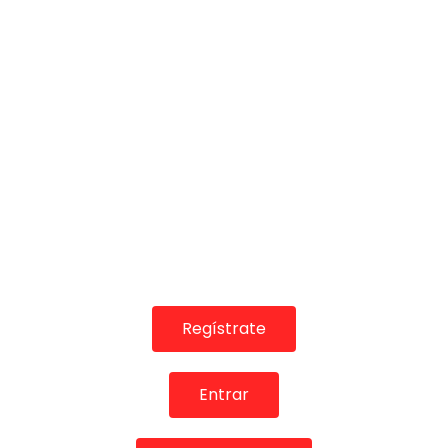
01:50
Muere Parrita. 2020
CANAL ANDALUCIA FLAMENCO
28/10/2020
0
98.8K
745
18
Regístrate
Entrar
02:56