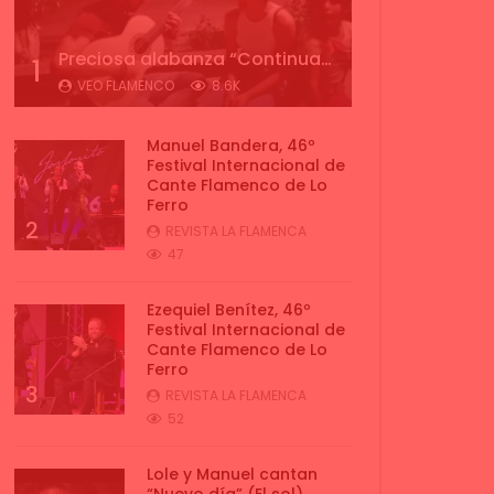
Preciosa alabanza “Continua” cantada por ALBA CORTES acompañada de IVAN a la guitarra | VEOFLAMENCO
1
VEO FLAMENCO
8.6K
Manuel Bandera, 46º
Festival Internacional de
Cante Flamenco de Lo
Ferro
2
REVISTA LA FLAMENCA
47
Ezequiel Benítez, 46º
Festival Internacional de
Cante Flamenco de Lo
Ferro
3
REVISTA LA FLAMENCA
52
Lole y Manuel cantan
“Nuevo día” (El sol)