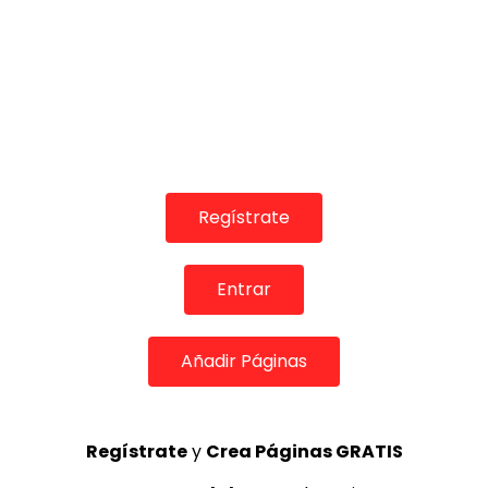
13:49
Regístrate
El abanico artesanía “Divas” – Simof 2017
DE FLAMENCO TV
15/04/2017
Entrar
0
5.7K
17
4
Añadir Páginas
Regístrate
y
Crea Páginas GRATIS