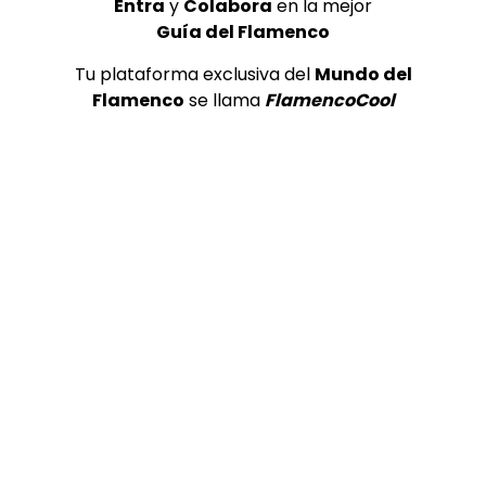
Entra
y
Colabora
en la mejor
Guía del Flamenco
Tu plataforma exclusiva del
Mundo del
01:05
Flamenco
se llama
FlamencoCool
Mesalla “ME RECORDARAS” | VEOFLAMENCO
VEO FLAMENCO
14/09/2018
0
7.7K
129
21
03:56