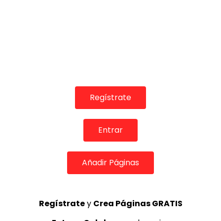
01:55
TELEVISIONES POR INTERNET
Lo Flamenco. Programa nº 242. 2019 (Estreno 21/11/2019)
CANAL ANDALUCIA FLAMENCO
27/11/2019
0
1.5K
8
0
Regístrate
Entrar
Añadir Páginas
Regístrate
y
Crea Páginas GRATIS