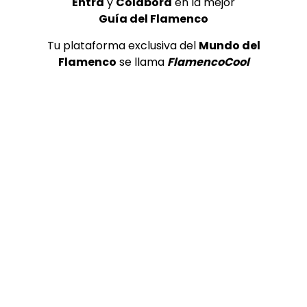
Entra
y
Colabora
en la mejor
04:39
Guía del Flamenco
TELEVISIONES POR INTERNET
Tu plataforma exclusiva del
Mundo del
Calixto Sánchez y la guitarra de Pedro Bacan | Flamenco
Flamenco
se llama
FlamencoCool
en Canal Sur
MEMORANDA
26/06/2017
0
3.4K
0
0
05:29