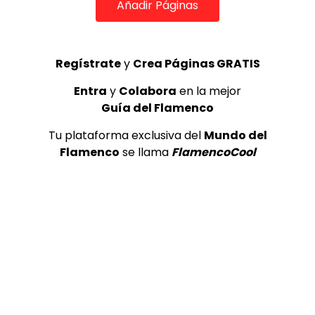
Añadir Páginas
Seguiriyas, José de la Tomasa. 1990
CANAL ANDALUCIA FLAMENCO
04/08/2017
0
2K
0
0
Regístrate
y
Crea Páginas GRATIS
Entra
y
Colabora
en la mejor
Guía del Flamenco
Tu plataforma exclusiva del
Mundo del
Flamenco
se llama
FlamencoCool
03:44
AURORA LOSADA – Aprendeme a olvidarte
FLAMENCO PLUS
31/01/2013
0
70.2K
393
21