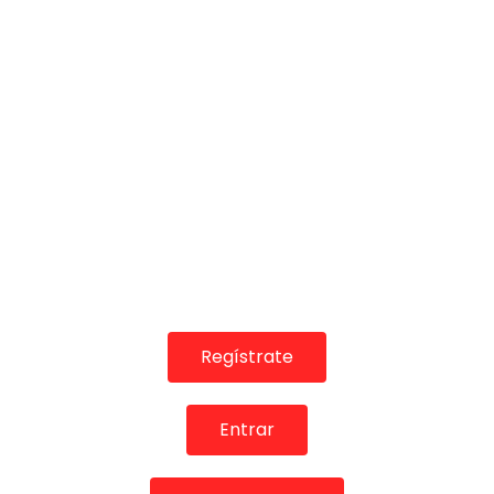
01:45
Samara Carrasco con Jose Peña “EL AGUA MAS
CRISTALINA” | VEOFLAMENCO
VEO FLAMENCO
29/10/2018
0
18.2K
442
12
Regístrate
Entrar
06:54