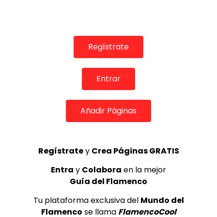
Regístrate
Entrar
Añadir Páginas
07:56
Bailaoras, el nuevo tiempo en Flamenco Madrid
Regístrate
y
Crea Páginas GRATIS
DE FLAMENCO TV
25/05/2018
0
2.8K
13
1
Entra
y
Colabora
en la mejor
Guía del Flamenco
Tu plataforma exclusiva del
Mundo del
Flamenco
se llama
FlamencoCool