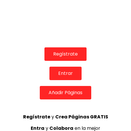
Regístrate
09:33
Entrar
“La sangre del flamenco, la madre”.
MEMORANDA
09/01/2013
0
4.3K
0
0
Añadir Páginas
Regístrate
y
Crea Páginas GRATIS
Entra
y
Colabora
en la mejor