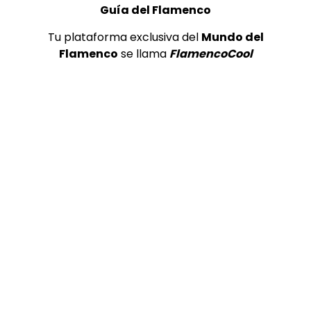
Guía del Flamenco
Tu plataforma exclusiva del
Mundo del
Flamenco
se llama
FlamencoCool
03:49
Bulería. José Mercé. 2007
CANAL ANDALUCIA FLAMENCO
24/02/2016
0
2.1K
6
0