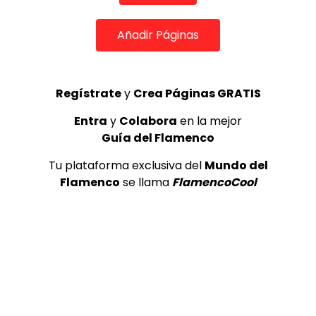
Santiago Lara en “La Guitarra en el Tiempo” Rondeña
Añadir Páginas
(7/7) | ALL FLAMENCO 4K
ALL FLAMENCO
31/07/2018
0
1.4K
0
0
Regístrate
y
Crea Páginas GRATIS
Entra
y
Colabora
en la mejor
Guía del Flamenco
Tu plataforma exclusiva del
Mundo del
Flamenco
se llama
FlamencoCool
00:51
Biografía ilustrada de Camarón. 2020
CANAL ANDALUCIA FLAMENCO
19/01/2021
0
1.8K
11
1