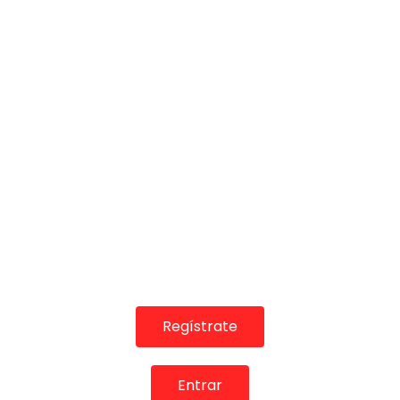
27:40
Hablamos con María Juncal & Alfonso Losa de los
Veranos Flamencos de Amor de Dios 2020
DE FLAMENCO TV
21/04/2020
0
1.4K
4
0
Regístrate
Entrar
01:13