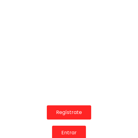
02:53
19 – Niño de la Calzá – El agua y no la aminoro
(Alegrías)
FLAMENCO PLUS
24/04/2024
0
792
0
0
Regístrate
Entrar