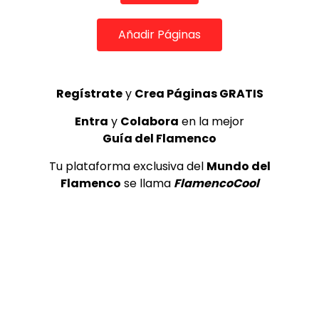
08:05
Añadir Páginas
Tientos Tangos. La Niña de Huelva. 1991
CANAL ANDALUCIA FLAMENCO
26/06/2017
0
4.9K
0
0
Regístrate
y
Crea Páginas GRATIS
Entra
y
Colabora
en la mejor
Guía del Flamenco
Tu plataforma exclusiva del
Mundo del
Flamenco
se llama
FlamencoCool
04:15
Francisco Hidalgo “Ver, oír y bailar”
DE FLAMENCO TV
15/08/2020
0
1.5K
7
0