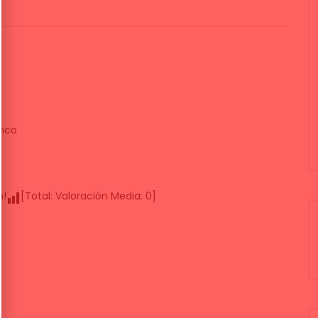
nco
n!
[Total:
Valoración Media:
0
]