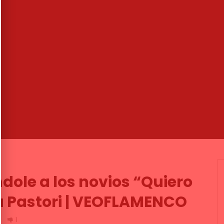
00:20
 de Marchena – Feat.
Gitanos de Francia – la culpa la
net – Que yo te he
tuvo el vino | VEOFLAMENCO
ulerias por Soleá)
VEO FLAMENCO
05/04/2016
O PLUS
25/04/2024
0
3.1K
16
2
.9K
0
0
ole a los novios “Quiero
a Pastori | VEOFLAMENCO
1