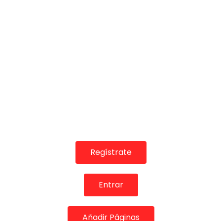
Suscribete a nuestro canal para ver mas videos
—————————
SIGUENOS!!
Web: http://veoflamenco.com
Facebook: https://www.facebook.com/veoflame
Instagram: veoflamenco_oficial
Twitter: https://twitter.com/veoflamenco
¡Valora esta Publicació
Regístrate
Entrar
Añadir Páginas