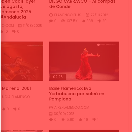
z en Cádiz, ayer
DIEGO CARRASCO – Al compás
de agosto,
de Conde
 Flamenco 2025
FLAMENCO PLUS
27/11/2012
#Andalucía
0
107.5K
338
20
NCO.COM
11/08/2025
10
0
02:26
l Mairena. 2001
Baile Flamenco: Eva
Yerbabuena por soleá en
LUCIA FLAMENCO
Pamplona
AIREFLAMENCO.COM
0
0
30/09/2018
0
5.8K
49
1