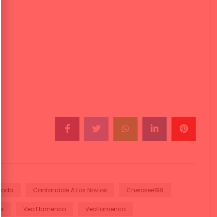
Boda
Cantandole A Los Novios
Cherokee199
es
Veo Flamenco
Veoflamenco