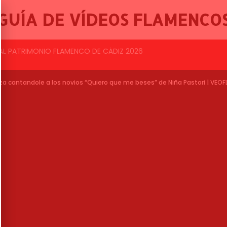
GUÍA DE VÍDEOS FLAMENCO
BALLET FLAMENCO DE LO FERRO, 46º FESTIVAL INTERNACIONAL DE CANTE FLAMENCO DE LO FERRO
za cantandole a los novios “Quiero que me beses” de Niña Pastori | VE