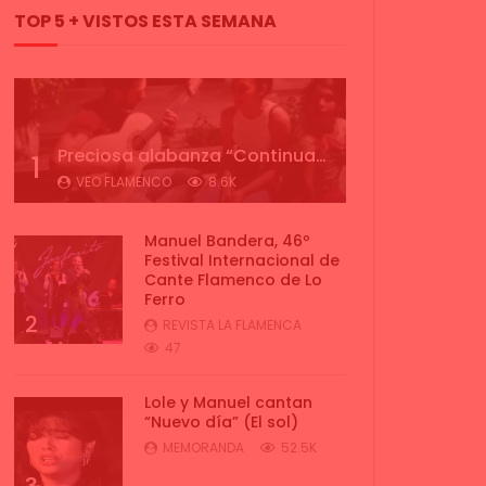
TOP 5 + VISTOS ESTA SEMANA
Preciosa alabanza “Continua” cantada por ALBA CORTES acompañada de IVAN a la guitarra | VEOFLAMENCO
1
VEO FLAMENCO
8.6K
Manuel Bandera, 46º
Festival Internacional de
Cante Flamenco de Lo
Ferro
2
REVISTA LA FLAMENCA
47
Lole y Manuel cantan
“Nuevo día” (El sol)
MEMORANDA
52.5K