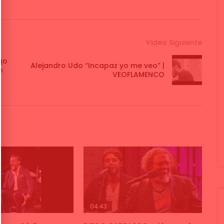
Video Siguiente
go
Alejandro Udo “Incapaz yo me veo” |
o
VEOFLAMENCO
04:43