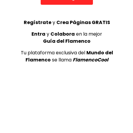
Regístrate
y
Crea Páginas GRATIS
Entra
y
Colabora
en la mejor
Guía del Flamenco
Tu plataforma exclusiva del
Mundo del
Flamenco
se llama
FlamencoCool
32
1
TAGS
Adrian Cabeza
Cantando En Una 
Flamenco
Niña Pastori
Quiero Que Me Bes