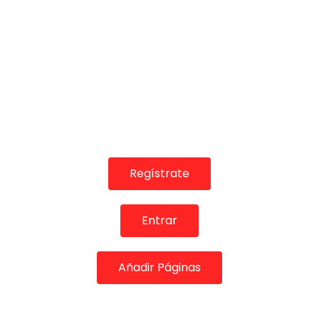
02:07
Cantiñas. Fosforito. 1996
Regístrate
CANAL ANDALUCIA FLAMENCO
02/02/2016
0
1.9K
5
0
Entrar
Añadir Páginas