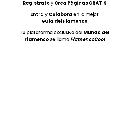
Regístrate
y
Crea Páginas GRATIS
Entra
y
Colabora
en la mejor
Guía del Flamenco
04:36
Tu plataforma exclusiva del
Mundo del
Tientos. Luisa Ortega y Arturo Pavón. 1999
Flamenco
se llama
FlamencoCool
CANAL ANDALUCIA FLAMENCO
05/05/2021
0
1.3K
22
1
01:15