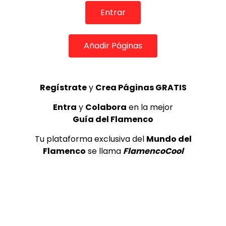
FLAMENCO PLUS
23/04/2013
Entrar
0
109.1K
439
10
Añadir Páginas
Regístrate
y
Crea Páginas GRATIS
Entra
y
Colabora
en la mejor
Guía del Flamenco
Tu plataforma exclusiva del
Mundo del
04:18
Flamenco
se llama
FlamencoCool
TELEVISIONES POR INTERNET
DIEGO DEL MORAO – Del Cuartichi
FLAMENCO PLUS
23/04/2013
0
296.9K
1.4K
41