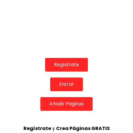
Ezequiel Benítez, 46º Festival
Internacional de Cante Flamenco
de Lo Ferro
REVISTA LA FLAMENCA
52
3
Lole y Manuel cantan “Nuevo día”
(El sol)
MEMORANDA
52.5K
Regístrate
4
Entrar
JOSEMI CARMONA – Las lagrimas
de violeta
FLAMENCO PLUS
3.5K
Añadir Páginas
5
Regístrate
y
Crea Páginas GRATIS