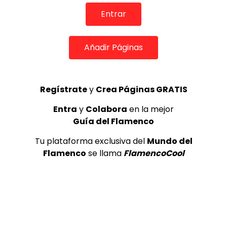
REVISTA LA FLAMENCA
52
3
Entrar
Lole y Manuel cantan “Nuevo día”
Añadir Páginas
(El sol)
MEMORANDA
52.5K
4
Regístrate
y
Crea Páginas GRATIS
Entra
y
Colabora
en la mejor
JOSEMI CARMONA – Las lagrimas
Guía del Flamenco
de violeta
FLAMENCO PLUS
3.5K
Tu plataforma exclusiva del
Mundo del
Flamenco
se llama
FlamencoCool
5
OLE, OLE Y OLÉ! PARA LOS MÁS VISTOS