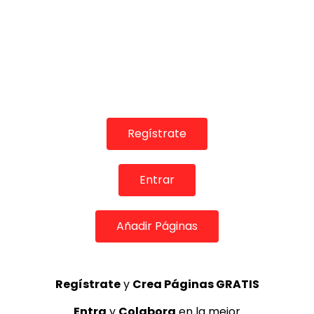
00:26
Sarayma “Me quema la sangre” | VEOFLAMENCO
VEO FLAMENCO
04/01/2017
0
26.7K
345
13
Regístrate
Entrar
Añadir Páginas
Regístrate
y
Crea Páginas GRATIS
01:35
Entra
y
Colabora
en la mejor
Aser de Madrid “SI NO ME QUISIERAS” 2020 |