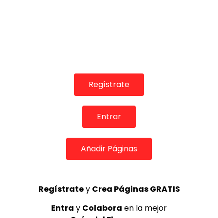
06:45
Carrete de Málaga en Las edades del flamenco
DE FLAMENCO TV
30/06/2019
0
1.8K
6
0
Regístrate
Entrar
Añadir Páginas
Regístrate
y
Crea Páginas GRATIS
17:56
Entra
y
Colabora
en la mejor