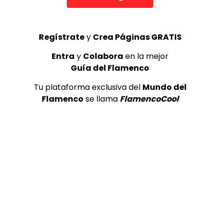
Regístrate
y
Crea Páginas GRATIS
Entra
y
Colabora
en la mejor
Guía del Flamenco
Tu plataforma exclusiva del
Mundo del
Flamenco
se llama
FlamencoCool
07:03
Soleá. Carmen de la Jara. 1999
CANAL ANDALUCIA FLAMENCO
03/10/2019
0
1.3K
0
0