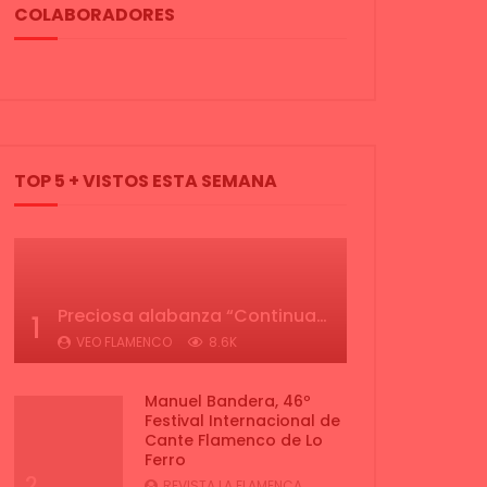
COLABORADORES
TOP 5 + VISTOS ESTA SEMANA
Preciosa alabanza “Continua” cantada por ALBA CORTES acompañada de IVAN a la guitarra | VEOFLAMENCO
1
VEO FLAMENCO
8.6K
Manuel Bandera, 46º
Festival Internacional de
Cante Flamenco de Lo
Ferro
2
REVISTA LA FLAMENCA