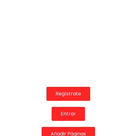
Entrevista. María José
CANAL ANDALUCIA FLAMENCO
03/10/2019
0
Entrevista
Cantaora: María José Carrasco, ganadora del prem
Cante de las Minas (2018)
Programa: Foro Flamenco (2018)
Manuel Curao entrevista a María José Carrasco, en
magnífica cantaora merecedora de todos los pr
Regístrate
¡¡El Flamenco como nunca lo has vivido antes…visi
Entrar
http://canalandaluciaflamenco.es
¡Valora esta Publicació
Añadir Páginas