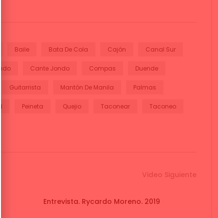
Baile
Bata De Cola
Cajón
Canal Sur
ndo
Cante Jondo
Compas
Duende
Guitarrista
Mantón De Manila
Palmas
d
Peineta
Quejio
Taconear
Taconeo
Video Siguiente
Entrevista. Rycardo Moreno. 2019