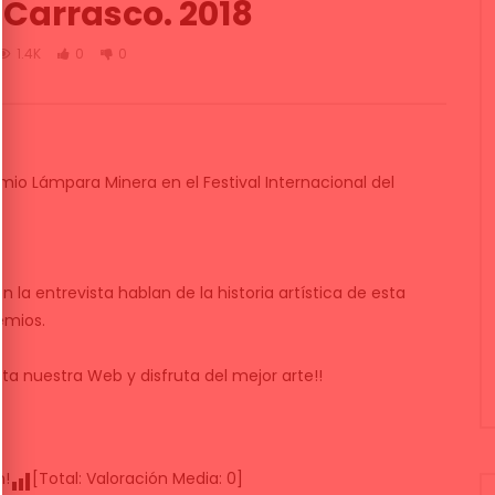
 Carrasco. 2018
1.4K
0
0
io Lámpara Minera en el Festival Internacional del
 la entrevista hablan de la historia artística de esta
emios.
ta nuestra Web y disfruta del mejor arte!!
n!
[Total:
Valoración Media:
0
]