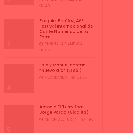
49
Ezequiel Benítez, 46º
Festival Internacional de
Cante Flamenco de Lo
Ferro
3
REVISTA LA FLAMENCA
56
Lole y Manuel cantan
“Nuevo día” (El sol)
MEMORANDA
52.5K
4
Antonio El Turry feat
Jorge Pardo (Vidalita)
ANTONIO EL TURRY
1.9K
5