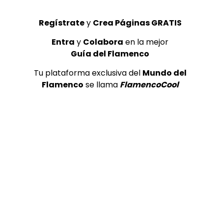
Regístrate
y
Crea Páginas GRATIS
Entra
y
Colabora
en la mejor
Guía del Flamenco
07:20
Tu plataforma exclusiva del
Mundo del
Flamenco
se llama
FlamencoCool
NAZARET CALA EN ALLFLAMENCO
ALL FLAMENCO
23/11/2021
0
1.3K
0
0