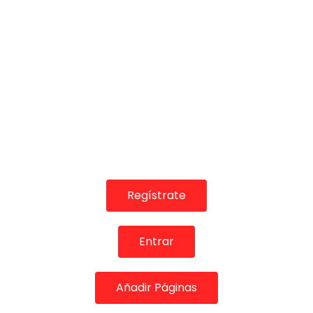
00:46
Regístrate
Testimonio. Chano Lobato. 2008
CANAL ANDALUCIA FLAMENCO
03/10/2019
0
1.2K
0
0
Entrar
Añadir Páginas