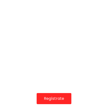
05:34
Romance. Chaquetón. 1999
CANAL ANDALUCIA FLAMENCO
03/10/2019
0
1.3K
0
0
Regístrate