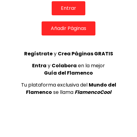
Entrar
Añadir Páginas
03:59
Regístrate
y
Crea Páginas GRATIS
Guillermo Cano canta El patio Los Recuerdos | Flamenco
en Canal Sur
Entra
y
Colabora
en la mejor
MEMORANDA
27/11/2023
Guía del Flamenco
0
1.5K
0
0
Tu plataforma exclusiva del
Mundo del
Flamenco
se llama
FlamencoCool