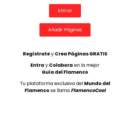
de Lo Ferro
REVISTA LA FLAMENCA
52
Entrar
3
Añadir Páginas
Lole y Manuel cantan “Nuevo día”
(El sol)
MEMORANDA
52.5K
4
Regístrate
y
Crea Páginas GRATIS
Entra
y
Colabora
en la mejor
Guía del Flamenco
JOSEMI CARMONA – Las lagrimas
de violeta
Tu plataforma exclusiva del
Mundo del
FLAMENCO PLUS
3.5K
Flamenco
se llama
FlamencoCool
5
OLE, OLE Y OLÉ! PARA LOS MÁS VISTOS