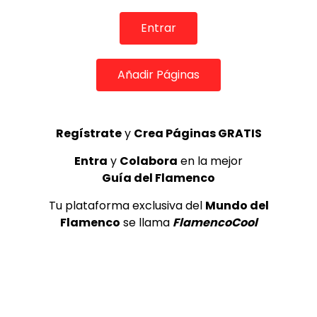
TOP 5 + VISTOS ESTA SEMANA
Entrar
Añadir Páginas
Preciosa alabanza “Continua” cantada por ALBA CORTES acompañada de IVAN a la guitarra | VEOFLAMENCO
1
VEO FLAMENCO
8.6K
Regístrate
y
Crea Páginas GRATIS
Entra
y
Colabora
en la mejor
Manuel Bandera, 46º Festival
Internacional de Cante Flamenco
Guía del Flamenco
de Lo Ferro
Tu plataforma exclusiva del
Mundo del
REVISTA LA FLAMENCA
49
2
Flamenco
se llama
FlamencoCool
Ezequiel Benítez, 46º Festival
Internacional de Cante Flamenco
de Lo Ferro
REVISTA LA FLAMENCA
56