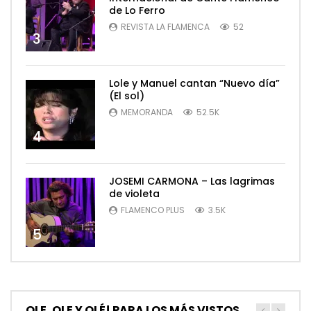
de Lo Ferro
REVISTA LA FLAMENCA
52
3
Lole y Manuel cantan “Nuevo día”
(El sol)
MEMORANDA
52.5K
4
JOSEMI CARMONA – Las lagrimas
de violeta
FLAMENCO PLUS
3.5K
5
OLE, OLE Y OLÉ! PARA LOS MÁS VISTOS