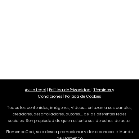
Aviso Legal
|
Política de Privacidad
|
Términos y
Condiciones
|
Política de Cookies
Todos los contenidos, imágenes, vídeos... enlazan a sus canales,
creadores, desarrolladores, autores... de las diferentes redes
sociales. Son propiedad de quien ostente sus derechos de autor.
FlamencoCool, solo desea promocionar y dar a conocer el Mundo
del Flamenco