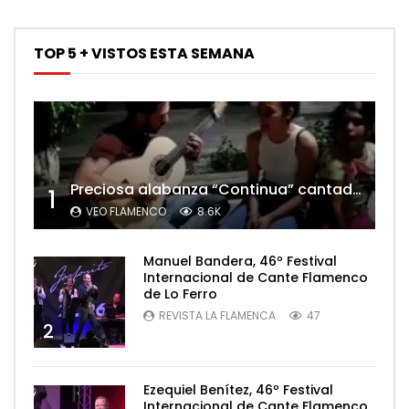
TOP 5 + VISTOS ESTA SEMANA
Preciosa alabanza “Continua” cantada por ALBA CORTES acompañada de IVAN a la guitarra | VEOFLAMENCO
1
as GRATIS
VEO FLAMENCO
8.6K
 mejor
co
Manuel Bandera, 46º Festival
Internacional de Cante Flamenco
Mundo del
de Lo Ferro
encoCool
REVISTA LA FLAMENCA
47
2
Ezequiel Benítez, 46º Festival
Internacional de Cante Flamenco