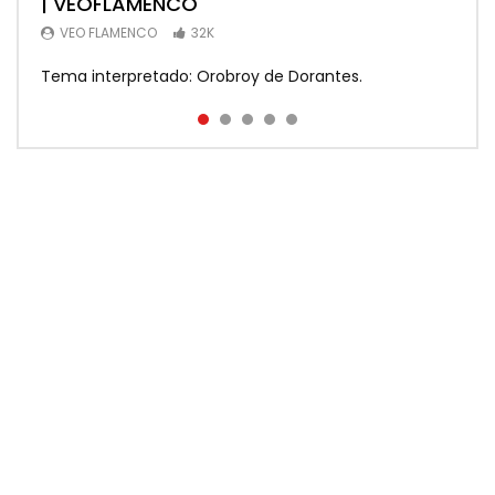
| VEOFLAMENCO
VEOFLAMENCO
agua” | VEOFLAMENCO
MEMORANDA
15.4K
VEO FLAMENCO
VEO FLAMENCO
VEO FLAMENCO
32K
14.9K
13.4K
Tema interpretado: Orobroy de Dorantes.