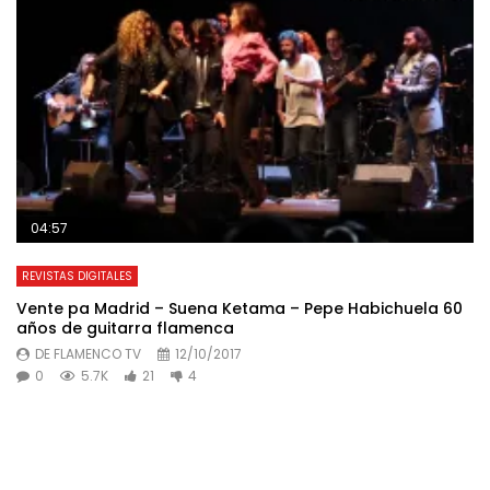
04:57
REVISTAS DIGITALES
Vente pa Madrid – Suena Ketama – Pepe Habichuela 60
años de guitarra flamenca
DE FLAMENCO TV
12/10/2017
0
5.7K
21
4