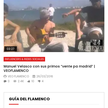
03:27
INFLUENCERS & REDES SOCIALES
Manuel Velasco con sus primos “vente pa madrid” |
VEOFLAMENCO
VEO FLAMENCO
26/03/2016
0
2.4K
10
4
GUÍA DEL FLAMENCO