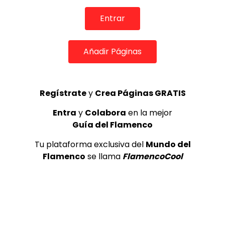
de Lo Ferro
REVISTA LA FLAMENCA
52
Entrar
3
Añadir Páginas
Lole y Manuel cantan “Nuevo día”
(El sol)
MEMORANDA
52.5K
4
Regístrate
y
Crea Páginas GRATIS
Entra
y
Colabora
en la mejor
Guía del Flamenco
JOSEMI CARMONA – Las lagrimas
de violeta
Tu plataforma exclusiva del
Mundo del
FLAMENCO PLUS
3.5K
Flamenco
se llama
FlamencoCool
5
OLE, OLE Y OLÉ! PARA LOS MÁS VISTOS