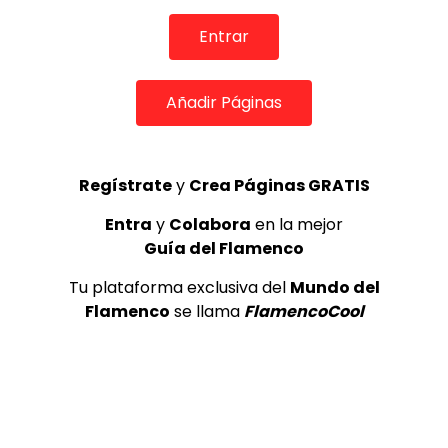
de Lo Ferro
REVISTA LA FLAMENCA
52
Entrar
3
Añadir Páginas
Lole y Manuel cantan “Nuevo día”
(El sol)
MEMORANDA
52.5K
4
Regístrate
y
Crea Páginas GRATIS
Entra
y
Colabora
en la mejor
Guía del Flamenco
JOSEMI CARMONA – Las lagrimas
de violeta
Tu plataforma exclusiva del
Mundo del
FLAMENCO PLUS
3.5K
Flamenco
se llama
FlamencoCool
5
OLE, OLE Y OLÉ! PARA LOS MÁS VISTOS