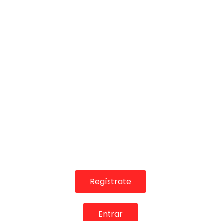
25:14
TELEVISIONES POR INTERNET
La calle “Larios” de Málaga en “El nombre de la calle”
(1988)
MEMORANDA
09/11/2012
0
5.6K
0
0
GUÍA DEL FLAMENCO
Regístrate
Entrar