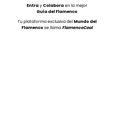
Entra
y
Colabora
en la mejor
Guía del Flamenco
05:39
Tu plataforma exclusiva del
Mundo del
Flamenco
se llama
FlamencoCool
TELEVISIONES POR INTERNET
Bulerías. Tomatito, Niño de Pura y Manolo Franco. 1996
CANAL ANDALUCIA FLAMENCO
21/12/2020
0
20.7K
125
1
56:06