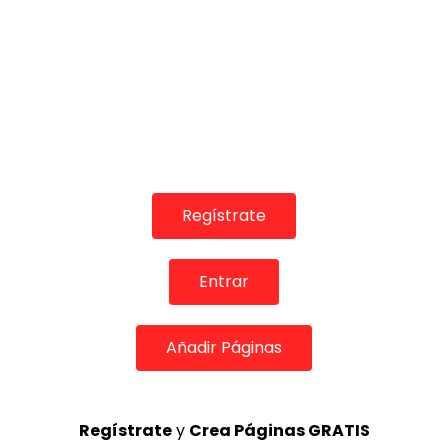
03:18
TELEVISIONES POR INTERNET
Tomatito recuerda a Camarón. 2021
Regístrate
CANAL ANDALUCIA FLAMENCO
16/03/2021
0
1.6K
29
0
Entrar
Añadir Páginas
Regístrate
y
Crea Páginas GRATIS