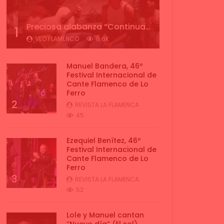
Preciosa alabanza “Continua” cantada por ALBA CORTES acompañada de IVAN a la guitarra | VEOFLAMENCO
1
VEO FLAMENCO
8.6K
Manuel Bandera, 46º
Festival Internacional de
Cante Flamenco de Lo
Ferro
2
REVISTA LA FLAMENCA
45
Ezequiel Benítez, 46º
Festival Internacional de
Cante Flamenco de Lo
Ferro
3
REVISTA LA FLAMENCA
52
Lole y Manuel cantan
“Nuevo día” (El sol)