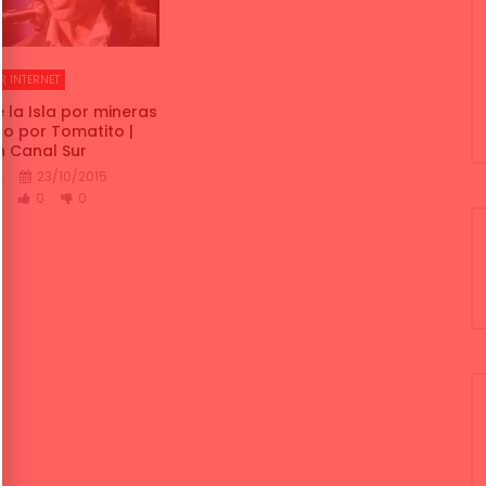
R INTERNET
la Isla por mineras
 por Tomatito |
 Canal Sur
A
23/10/2015
K
0
0