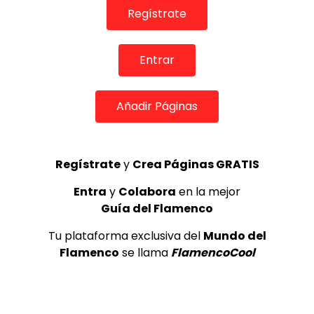
Lole y Manuel cantan “Nuevo día”
Regístrate
(El sol)
MEMORANDA
52.5K
Entrar
3
Añadir Páginas
Ezequiel Benítez, 46º Festival
Internacional de Cante Flamenco
de Lo Ferro
REVISTA LA FLAMENCA
53
4
Regístrate
y
Crea Páginas GRATIS
Entra
y
Colabora
en la mejor
Guía del Flamenco
JOSEMI CARMONA – Las lagrimas
de violeta
Tu plataforma exclusiva del
Mundo del
FLAMENCO PLUS
3.5K
Flamenco
se llama
FlamencoCool
5