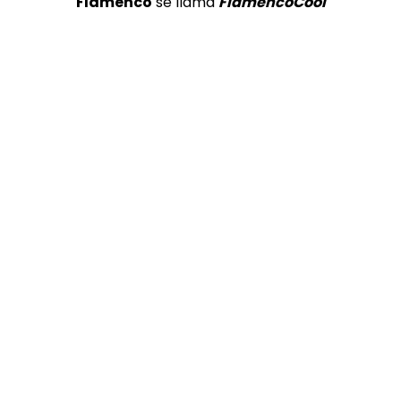
Flamenco
se llama
FlamencoCool
COLABORADORES
TOP 5 + VISTOS ESTA SEMANA
Preciosa alabanza “Continua” cantada por ALBA CORTES acompañada de IVAN a la guitarra | VEOFLAMENCO
1