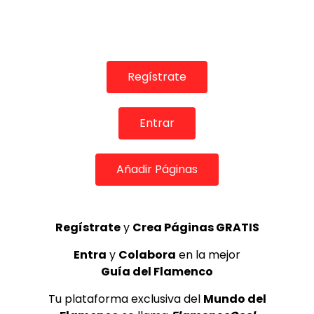
TELEVISIONES POR INTERNET
iFlamenco – Tu nuevo canal flamenco
FLAMENCO PLUS
17/01/2017
0
5.7K
33
18
Regístrate
Entrar
GUÍA DEL FLAMENCO
Añadir Páginas
Regístrate
y
Crea Páginas GRATIS
Entra
y
Colabora
en la mejor
Guía del Flamenco
Tu plataforma exclusiva del
Mundo del