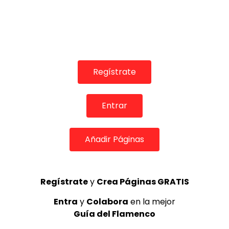
Regístrate
Entrar
COLABORADORES
Añadir Páginas
Regístrate
y
Crea Páginas GRATIS
TOP 5 + VISTOS ESTA SEMANA
Entra
y
Colabora
en la mejor
Guía del Flamenco