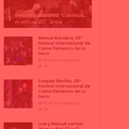
Preciosa alabanza “Continua” cantada por ALBA CORTES acompañada de IVAN a la guitarra | VEOFLAMENCO
1
VEO FLAMENCO
8.6K
Manuel Bandera, 46º
Festival Internacional de
Cante Flamenco de Lo
Ferro
2
REVISTA LA FLAMENCA
47
Ezequiel Benítez, 46º
Festival Internacional de
Cante Flamenco de Lo
Ferro
3
REVISTA LA FLAMENCA
54
Lole y Manuel cantan
“Nuevo día” (El sol)