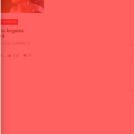
R INTERNET
ía Ángeles
14
LUCIA FLAMENCO
8K
2.1K
81