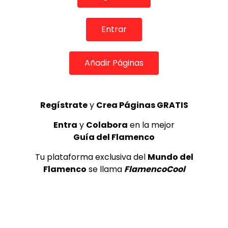
TOP 5 + VISTOS ESTA SEMANA
Entrar
Añadir Páginas
Pepe Habichuela | Taranta a guitarra sola (Teatro Cervantes, 2022)
1
Regístrate
y
Crea Páginas GRATIS
ALL FLAMENCO
112
Entra
y
Colabora
en la mejor
Pepe Habichuela (1944-2026) |
Guía del Flamenco
Taranta a guitarra sola #Shorts
Tu plataforma exclusiva del
Mundo del
ALL FLAMENCO
32
Flamenco
se llama
FlamencoCool
2
Farru, Julia & Soleá – Farrucos y
Fernández, Navidad en familia