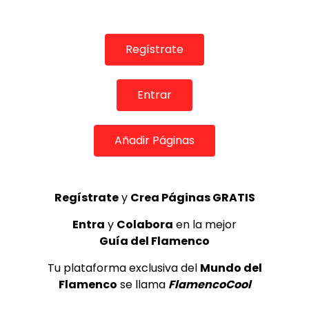
REVISTAS DIGITALES
Baile por sevillanas: Jesús Carmona y Estela Alonso
Regístrate
AIREFLAMENCO.COM
22/01/2018
0
4.3K
15
2
Entrar
Añadir Páginas
Regístrate
y
Crea Páginas GRATIS
Entra
y
Colabora
en la mejor
Guía del Flamenco
01:24
Tu plataforma exclusiva del
Mundo del
REVISTAS DIGITALES
Flamenco
se llama
FlamencoCool
El Ballet Nacional de España estrena Electra